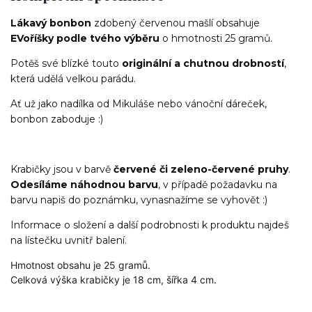
Lákavý bonbon
zdobený červenou mašlí obsahuje
EVoříšky podle tvého výběru
o hmotnosti 25 gramů.
Potěš své blízké touto
originální a chutnou drobností
,
která udělá velkou parádu.
Ať už jako nadílka od Mikuláše nebo vánoční dáreček,
bonbon zaboduje :)
Krabičky jsou v barvě
červené či zeleno-červené pruhy
.
Odesíláme náhodnou barvu
, v případě požadavku na
barvu napiš do poznámku, vynasnažíme se vyhovět :)
Informace o složení a další podrobnosti k produktu najdeš
na lístečku uvnitř balení.
Hmotnost obsahu je 25 gramů.
Celková výška krabičky je 18 cm, šířka 4 cm.