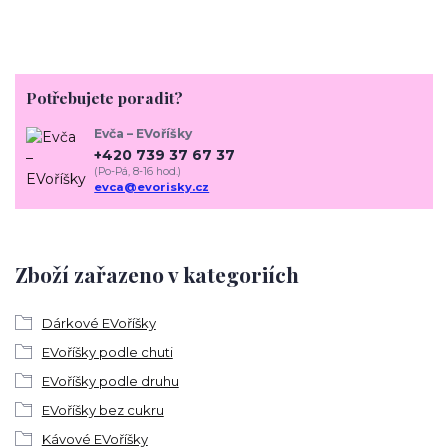
Potřebujete poradit?
Evča – EVoříšky
+420 739 37 67 37
(Po-Pá, 8-16 hod.)
evca@evorisky.cz
Zboží zařazeno v kategoriích
Dárkové EVoříšky
EVoříšky podle chuti
EVoříšky podle druhu
EVoříšky bez cukru
Kávové EVoříšky