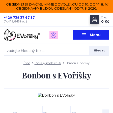
OBJEDNEJ SI ZAVČAS, MÁME DOVOLENOU OD 10. DO 14. 8. A
OBJEDNÁVKY BUDOU ODESLÁNY OD 17. 8. 2026.
+420 739 37 67 37
0
ks
0 Kč
(Po-Pá, 8-16 hod.)
Menu
Hledat
Úvod
EVoříšky podle chuti
Bonbon s EVoříšky
Bonbon s EVoříšky