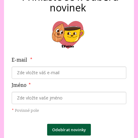
novinek
E-mail
*
Jméno
*
*
Povinné pole
Odebírat novinky