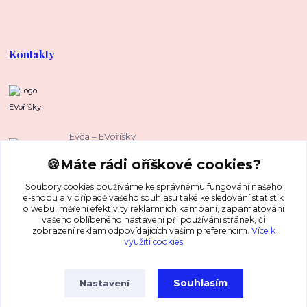
Kontakty
EVoříšky
Evča – EVoříšky
+420 739 37 67 37
🍪Máte rádi oříškové cookies?
(Po-Pá, 8-16 hod.)
Soubory cookies používáme ke správnému fungování našeho
evca@evorisky.cz
e-shopu a v případě vašeho souhlasu také ke sledování statistik
o webu, měření efektivity reklamních kampaní, zapamatování
vašeho oblíbeného nastavení při používání stránek, či
zobrazení reklam odpovídajících vašim preferencím.
Více k
využití cookies
Souhlasím
Nastavení
Copyright © EVoříšky® 2026 Všechna práva vyhrazena