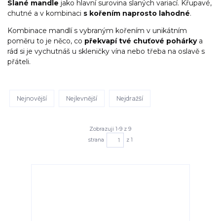
Slané mandle
jako hlavní surovina slaných variací. Křupavé,
chutné a v kombinaci
s kořením naprosto lahodné
.
Kombinace mandlí s vybraným kořením v unikátním
poměru to je něco, co
překvapí tvé chuťové pohárky
a
rád si je vychutnáš u skleničky vína nebo třeba na oslavě s
přáteli.
Nejnovější
Nejlevnější
Nejdražší
Zobrazuji 1-9 z 9
strana
z 1