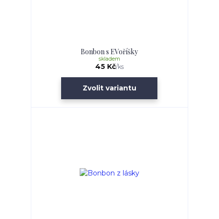
Bonbon s EVoříšky
skladem
45 Kč
/
ks
Zvolit variantu