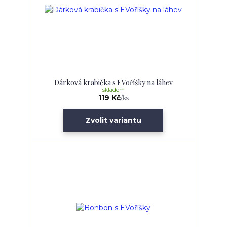
Dárková krabička s EVoříšky na láhev
skladem
119 Kč
/
ks
Zvolit variantu