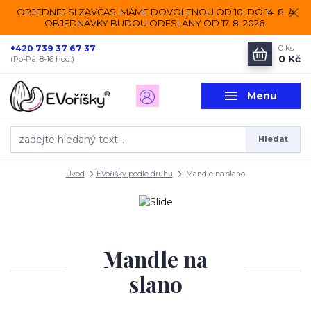
OBJEDNEJ SI ZAVČAS, MÁME DOVOLENOU OD 10. DO 14. 8. A
OBJEDNÁVKY BUDOU ODESLÁNY OD 17. 8. 2026.
+420 739 37 67 37
0
ks
0 Kč
(Po-Pá, 8-16 hod.)
Menu
Hledat
Úvod
EVoříšky podle druhu
Mandle na slano
Mandle na
slano