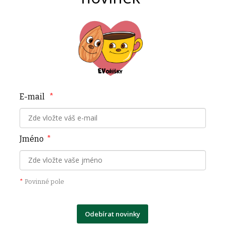
E-mail
*
Jméno
*
*
Povinné pole
Odebírat novinky