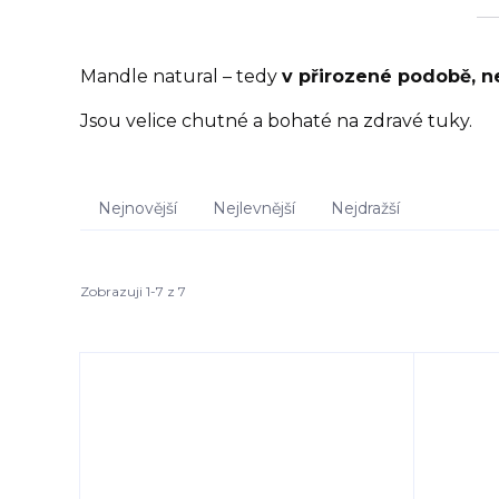
Mandle natural – tedy
v přirozené podobě, 
Jsou velice chutné a bohaté na zdravé tuky.
Nejnovější
Nejlevnější
Nejdražší
Zobrazuji 1-7 z 7