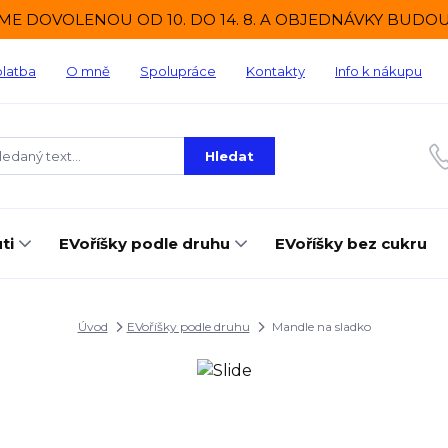
ME DOVOLENOU OD 10. DO 14. 8. A OBJEDNÁVKY BUDOU O
platba
O mně
Spolupráce
Kontakty
Info k nákupu
Hledat
ti
EVoříšky podle druhu
EVoříšky bez cukru
Úvod
EVoříšky podle druhu
Mandle na sladko