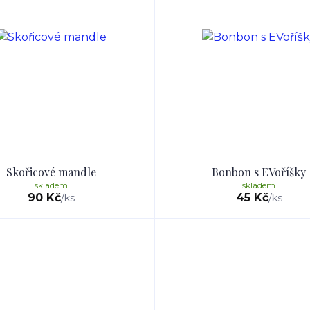
Skořicové mandle
Bonbon s EVoříšky
skladem
skladem
90 Kč
45 Kč
/
ks
/
ks