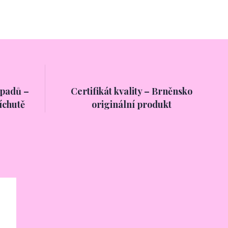
ápadů –
Certifikát kvality – Brněnsko
říchutě
originální produkt