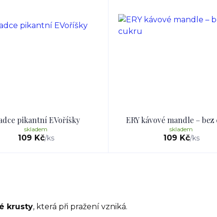
adce pikantní EVoříšky
ERY kávové mandle – bez
skladem
skladem
109 Kč
109 Kč
/
ks
/
ks
é krusty
, která při pražení vzniká.