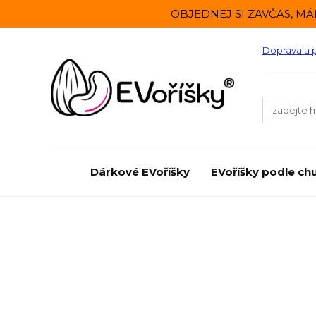
OBJEDNEJ SI ZAVČAS, MÁ
Doprava a 
Dárkové EVoříšky
EVoříšky podle chu