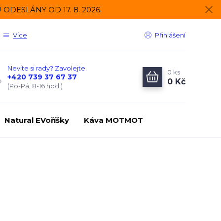
DESLÁNY OD 17. 8. 2026.
Více
Přihlášení
Nevíte si rady? Zavolejte.
0
ks
+420 739 37 67 37
0 Kč
(Po-Pá, 8-16 hod.)
Natural EVoříšky
Káva MOTMOT