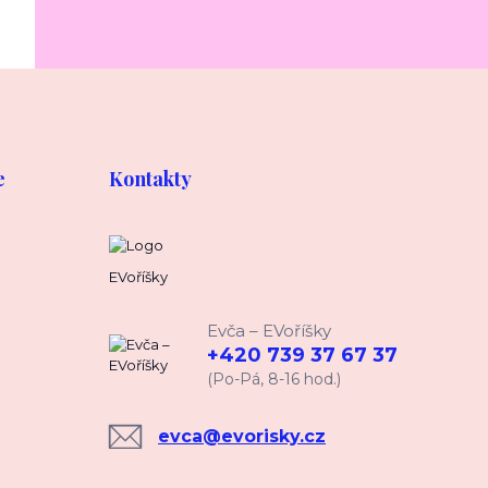
e
Kontakty
EVoříšky
Evča – EVoříšky
+420 739 37 67 37
(Po-Pá, 8-16 hod.)
evca@evorisky.cz