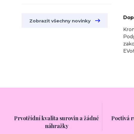
Dopř
Zobrazit všechny novinky
Kro
Pod
zako
EVo
Prvotřídní kvalita surovin a žádné
Poctivá 
náhražky