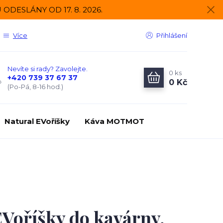
DESLÁNY OD 17. 8. 2026.
Více
Přihlášení
Nevíte si rady? Zavolejte.
0
ks
+420 739 37 67 37
0 Kč
(Po-Pá, 8-16 hod.)
Natural EVoříšky
Káva MOTMOT
EVoříšky do kavárny,