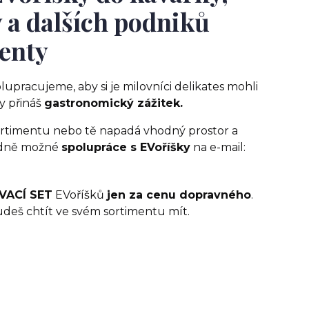
 a dalších podniků
centy
olupracujeme, aby si je milovníci delikates mohli
y přináš
gastronomický zážitek.
 sortimentu nebo tě napadá vhodný prostor a
ledně možné
spolupráce s EVoříšky
na e-mail:
VACÍ SET
EVoříšků
jen za cenu dopravného
.
udeš chtít ve svém sortimentu mít.