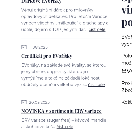
Dárkové EVoříšky
vi
Věnuj originální dárek pro milovníky
opravdových delikates. Pro letošní Vánoce
po
vynech všechny „měkouše“ a pracholapy a
udělej dojem s TOP jedlými dár...
číst celé
EVo
vych
11.08.2025
Certifikát pro EVoříšky
Pok
možn
EVoříšky, na základě své kvality, se kterou
ev
je vyrábíme, originality, kterou jim
vymýšlíme a také na základě lokálnosti,
Pro 
obdržely ocenění velkého význ...
číst celé
Zbož
Košt
20.03.2025
NOVINKA v sortimentu ERY variace
ERY variace (sugar free) – kávové mandle
a skořicové kešu
číst celé