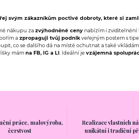
ej svým zákazníkům poctivé dobroty, které si zamil
mě nákupu za
zvýhodněné ceny
nabízím i zviditelnění
pořím a
zpropaguji tvůj podnik
veřejným postem s tip
upit, co se dalšího dá na místě ochutnat a také vkládám 
říšky mám
na FB, IG a LI
. Ideální je
vzájemná spolupráce
ruční práce, malovýroba,
Realizace vlastních n
čerstvost
unikátní i tradiční p