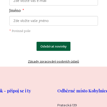
Jméno
*
*
Povinné pole
Odebírat novinky
Zásady zpracování osobních údajů
 - připoj se i ty
Odběrné místo Kobylnic
Pratecká 139