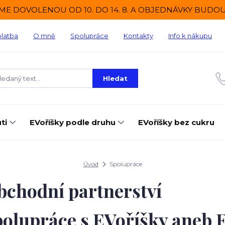
ME DOVOLENOU OD 10. DO 14. 8. A OBJEDNÁVKY BUDOU O
platba
O mně
Spolupráce
Kontakty
Info k nákupu
Hledat
ti
EVoříšky podle druhu
EVoříšky bez cukru
Úvod
Spolupráce
chodní partnerství
olupráce s EVoříšky aneb 