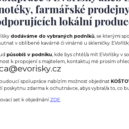
notéky, farmářské prodejny
dporujících lokální produ
říšky
dodáváme do vybraných podniků
, se kterými sp
utnat v oblíbené kavárně či vinárně u skleničky. EVoříšk
ud
působíš v podniku
, kde bys chtěl/a mít EVoříšky v
ost k propojení s majitelem, kontaktuj mě prosím oh
ca@evorisky.cz
budoucí spolupráce nabízím možnost objednat
KOŠTO
í poskytnu zdarma k ochutnávce, abys vybral/a to, co b
ovací set k objednání
ZDE
.