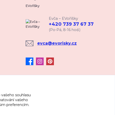
EVoříšky
Evča – EVoříšky
+420 739 37 67 37
(Po-Pá, 8-16 hod.)
evca@evorisky.cz
 vašeho souhlasu
amatování vašeho
ašim preferencím.