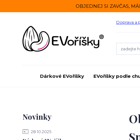
OBJEDNEJ SI ZAVČAS, MÁ
Doprava a 
Dárkové EVoříšky
EVoříšky podle chu
Ob
Novinky
28.10.2025
Sp