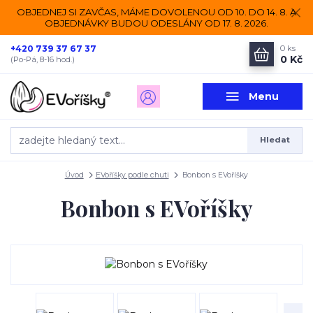
OBJEDNEJ SI ZAVČAS, MÁME DOVOLENOU OD 10. DO 14. 8. A
OBJEDNÁVKY BUDOU ODESLÁNY OD 17. 8. 2026.
+420 739 37 67 37
0
ks
0 Kč
(Po-Pá, 8-16 hod.)
Menu
Hledat
Úvod
EVoříšky podle chuti
Bonbon s EVoříšky
Bonbon s EVoříšky