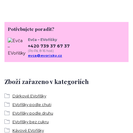
Potřebujete poradit?
Evča – EVoříšky
+420 739 37 67 37
(Po-Pá, 8-16 hod.)
evca@evorisky.cz
Zboží zařazeno v kategoriích
Dárkové EVoříšky
EVoříšky podle chuti
EVoříšky podle druhu
EVoříšky bez cukru
Kávové EVoříšky