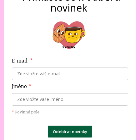
novinek
E-mail
*
Jméno
*
*
Povinné pole
Odebírat novinky