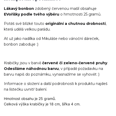
Lákavý bonbon
zdobený červenou mašlí obsahuje
EVoříšky podle tvého výběru
o hmotnosti 25 gramů.
Potěš své blízké touto
originální a chutnou drobností
,
která udělá velkou parádu.
Ať už jako nadílka od Mikuláše nebo vánoční dáreček,
bonbon zaboduje :)
Krabičky jsou v barvě
červené či zeleno-červené pruhy
.
Odesíláme náhodnou barvu
, v případě požadavku na
barvu napiš do poznámku, vynasnažíme se vyhovět :)
Informace o složení a další podrobnosti k produktu najdeš
na lístečku uvnitř balení.
Hmotnost obsahu je 25 gramů.
Celková výška krabičky je 18 cm, šířka 4 cm.