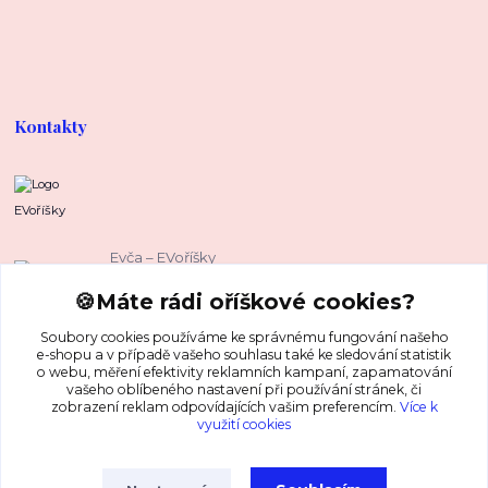
Kontakty
EVoříšky
Evča – EVoříšky
+420 739 37 67 37
🍪Máte rádi oříškové cookies?
(Po-Pá, 8-16 hod.)
Soubory cookies používáme ke správnému fungování našeho
evca@evorisky.cz
e-shopu a v případě vašeho souhlasu také ke sledování statistik
o webu, měření efektivity reklamních kampaní, zapamatování
vašeho oblíbeného nastavení při používání stránek, či
zobrazení reklam odpovídajících vašim preferencím.
Více k
využití cookies