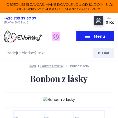
OBJEDNEJ SI ZAVČAS, MÁME DOVOLENOU OD 10. DO 14. 8. A
OBJEDNÁVKY BUDOU ODESLÁNY OD 17. 8. 2026.
+420 739 37 67 37
0
ks
0 Kč
(Po-Pá, 8-16 hod.)
Menu
Hledat
Úvod
Dárkové EVoříšky
Bonbon z lásky
Bonbon z lásky