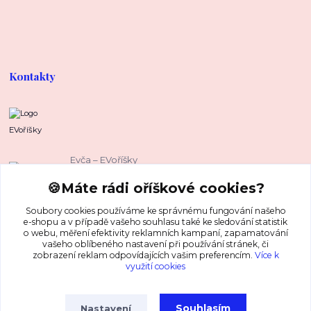
Kontakty
EVoříšky
Evča – EVoříšky
+420 739 37 67 37
🍪Máte rádi oříškové cookies?
(Po-Pá, 8-16 hod.)
Soubory cookies používáme ke správnému fungování našeho
evca@evorisky.cz
e-shopu a v případě vašeho souhlasu také ke sledování statistik
o webu, měření efektivity reklamních kampaní, zapamatování
vašeho oblíbeného nastavení při používání stránek, či
zobrazení reklam odpovídajících vašim preferencím.
Více k
využití cookies
Souhlasím
Nastavení