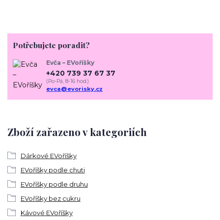
Potřebujete poradit?
Evča – EVoříšky
+420 739 37 67 37
(Po-Pá, 8-16 hod.)
evca@evorisky.cz
Zboží zařazeno v kategoriích
Dárkové EVoříšky
EVoříšky podle chuti
EVoříšky podle druhu
EVoříšky bez cukru
Kávové EVoříšky