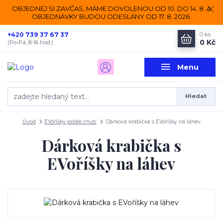
OBJEDNEJ SI ZAVČAS, MÁME DOVOLENOU OD 10. DO 14. 8. A
OBJEDNÁVKY BUDOU ODESLÁNY OD 17. 8. 2026.
+420 739 37 67 37
0
ks
0 Kč
(Po-Pá, 8-16 hod.)
Menu
Hledat
Úvod
EVoříšky podle chuti
Dárková krabička s EVoříšky na láhev
Dárková krabička s
EVoříšky na láhev