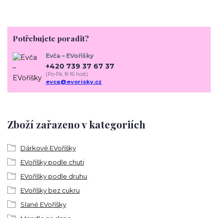
Potřebujete poradit?
Evča – EVoříšky
+420 739 37 67 37
(Po-Pá, 8-16 hod.)
evca@evorisky.cz
Zboží zařazeno v kategoriích
Dárkové EVoříšky
EVoříšky podle chuti
EVoříšky podle druhu
EVoříšky bez cukru
Slané EVoříšky