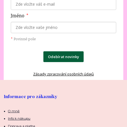
Jméno
*
*
Povinné pole
Odebírat novinky
Zásady zpracování osobních údajů
Informace pro zákazníky
O mně
Info k nákupu
Doprava a platba