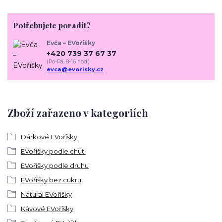
Potřebujete poradit?
Evča – EVoříšky
+420 739 37 67 37
(Po-Pá, 8-16 hod.)
evca@evorisky.cz
Zboží zařazeno v kategoriích
Dárkové EVoříšky
EVoříšky podle chuti
EVoříšky podle druhu
EVoříšky bez cukru
Natural EVoříšky
Kávové EVoříšky