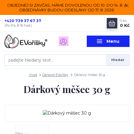
OBJEDNEJ SI ZAVČAS, MÁME DOVOLENOU OD 10. DO 14. 8. A
OBJEDNÁVKY BUDOU ODESLÁNY OD 17. 8. 2026.
+420 739 37 67 37
0
ks
0 Kč
(Po-Pá, 8-16 hod.)
Menu
Hledat
Úvod
Dárkové EVoříšky
Dárkový měšec 30 g
Dárkový měšec 30 g