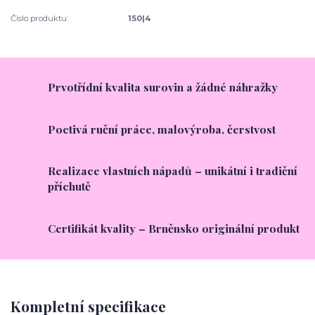
Číslo produktu:
150|4
Prvotřídní kvalita surovin a žádné náhražky
Poctivá ruční práce, malovýroba, čerstvost
Realizace vlastních nápadů – unikátní i tradiční
příchutě
Certifikát kvality – Brněnsko originální produkt
Kompletní specifikace