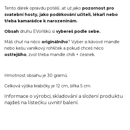
Tento dárek opravdu potěší...ať už jako
pozornost pro
svatební hosty, jako poděkování učiteli, lékaři nebo
třeba kamarádce k narozeninám.
Obsah
druhu EVoříšků si
vybereš podle sebe.
Máš chuť na něco
originálního
? Vyber si kávové mandle
nebo kešu vanilkový rohlíček a pokud chceš něco
ostřejšího
, zvol třeba mandle chilli + česnek.
Hmotnost obsahu je 30 gramů.
Celková výška krabičky je 12 cm, šířka 5 cm.
Informace o výrobci, skladování a složení produktu
najdeš na lístečku uvnitř balení.