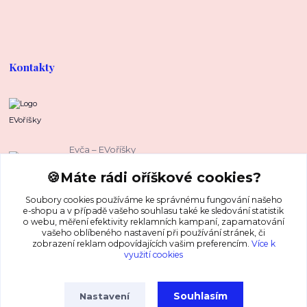
Kontakty
EVoříšky
Evča – EVoříšky
+420 739 37 67 37
🍪Máte rádi oříškové cookies?
(Po-Pá, 8-16 hod.)
Soubory cookies používáme ke správnému fungování našeho
evca@evorisky.cz
e-shopu a v případě vašeho souhlasu také ke sledování statistik
o webu, měření efektivity reklamních kampaní, zapamatování
vašeho oblíbeného nastavení při používání stránek, či
zobrazení reklam odpovídajících vašim preferencím.
Více k
využití cookies
Souhlasím
Nastavení