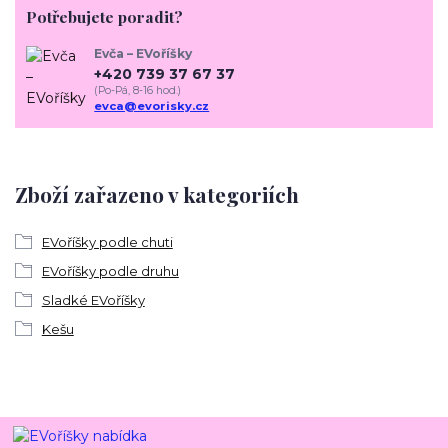
Potřebujete poradit?
Evča – EVoříšky
+420 739 37 67 37
(Po-Pá, 8-16 hod.)
evca@evorisky.cz
Zboží zařazeno v kategoriích
EVoříšky podle chuti
EVoříšky podle druhu
Sladké EVoříšky
Kešu