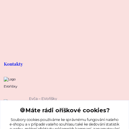
Kontakty
EVoříšky
Evča – EVoříšky
+420 739 37 67 37
🍪Máte rádi oříškové cookies?
(Po-Pá, 8-16 hod.)
Soubory cookies používáme ke správnému fungování našeho
evca@evorisky.cz
e-shopu a v případě vašeho souhlasu také ke sledování statistik
o webu, měření efektivity reklamních kampaní, zapamatování