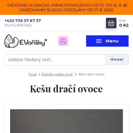
OBJEDNEJ SI ZAVČAS, MÁME DOVOLENOU OD 10. DO 14. 8. A
OBJEDNÁVKY BUDOU ODESLÁNY OD 17. 8. 2026.
+420 739 37 67 37
0
ks
0 Kč
(Po-Pá, 8-16 hod.)
Menu
Hledat
Úvod
EVoříšky podle chuti
Kešu dračí ovoce
Kešu dračí ovoce