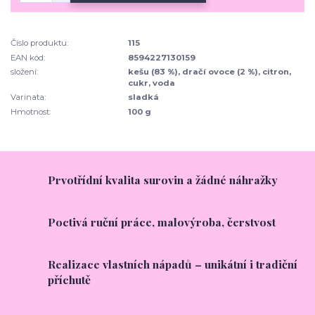
Číslo produktu:
115
EAN kód:
8594227130159
složení:
kešu (83 %), dračí ovoce (2 %), citron,
cukr, voda
Varinata:
sladká
Hmotnost:
100 g
Prvotřídní kvalita surovin a žádné náhražky
Poctivá ruční práce, malovýroba, čerstvost
Realizace vlastních nápadů – unikátní i tradiční
příchutě