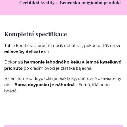
Certifikát kvality – Brněnsko originální produkt
Kompletní specifikace
Tuhle kombinaci prostě musíš ochutnat, pokud patříš mezi
milovníky delikates
:)
Dokonalá
harmonie lahodného kešu a jemně kyselkavé
příchutě
po dračím ovoci je zkrátka báječná.
Balení formou doypacku je praktický, opětovně uzavíratelný
obal.
Barva doypacku je náhodná
– černá, bílá nebo
hnědá.