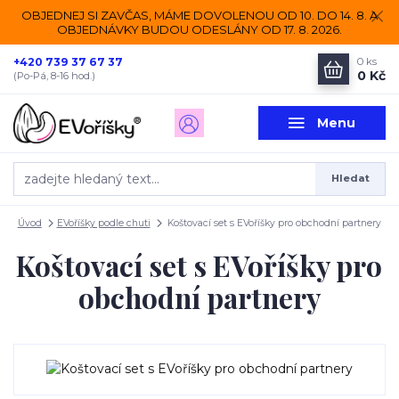
OBJEDNEJ SI ZAVČAS, MÁME DOVOLENOU OD 10. DO 14. 8. A
OBJEDNÁVKY BUDOU ODESLÁNY OD 17. 8. 2026.
+420 739 37 67 37
0
ks
0 Kč
(Po-Pá, 8-16 hod.)
Menu
Hledat
Úvod
EVoříšky podle chuti
Koštovací set s EVoříšky pro obchodní partnery
Koštovací set s EVoříšky pro
obchodní partnery