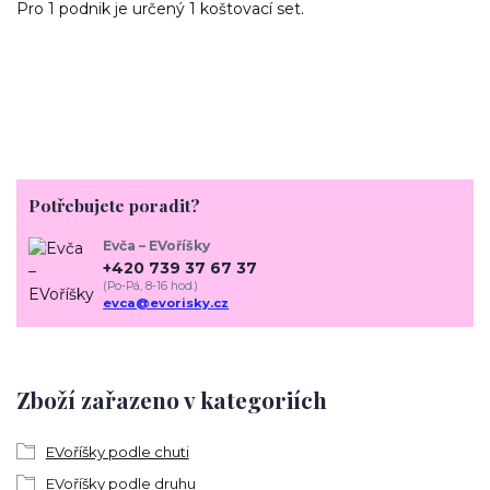
Pro 1 podnik je určený 1 koštovací set.
Potřebujete poradit?
Evča – EVoříšky
+420 739 37 67 37
(Po-Pá, 8-16 hod.)
evca@evorisky.cz
Zboží zařazeno v kategoriích
EVoříšky podle chuti
EVoříšky podle druhu