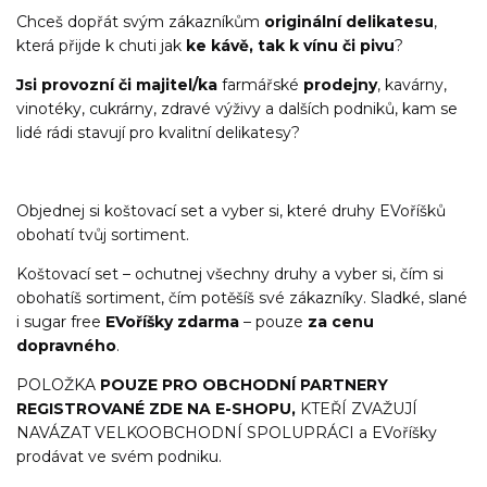
Chceš dopřát svým zákazníkům
originální delikatesu
,
která přijde k chuti jak
ke kávě, tak k vínu či pivu
?
Jsi provozní či majitel/ka
farmářské
prodejny
, kavárny,
vinotéky, cukrárny, zdravé výživy a dalších podniků, kam se
lidé rádi stavují pro kvalitní delikatesy?
Objednej si koštovací set a vyber si, které druhy EVoříšků
obohatí tvůj sortiment.
Koštovací set – ochutnej všechny druhy a vyber si, čím si
obohatíš sortiment, čím potěšíš své zákazníky. Sladké, slané
i sugar free
EVoříšky zdarma
– pouze
za cenu
dopravného
.
POLOŽKA
POUZE PRO OBCHODNÍ PARTNERY
REGISTROVANÉ ZDE NA E-SHOPU,
KTEŘÍ ZVAŽUJÍ
NAVÁZAT VELKOOBCHODNÍ SPOLUPRÁCI a EVoříšky
prodávat ve svém podniku.