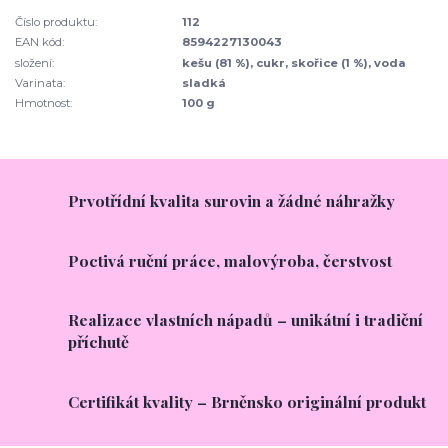
Číslo produktu:
112
EAN kód:
8594227130043
složení:
kešu (81 %), cukr, skořice (1 %), voda
Varinata:
sladká
Hmotnost:
100 g
Prvotřídní kvalita surovin a žádné náhražky
Poctivá ruční práce, malovýroba, čerstvost
Realizace vlastních nápadů – unikátní i tradiční
příchutě
Certifikát kvality – Brněnsko originální produkt