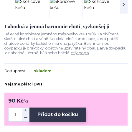
Lahodná a jemná harmonie chutí, vyzkoušej ji
Báječná kombinace jemného máslového kešu oříšku a oblíbené
skořice plné chuti a vůně. Neodolatelná kombinace, která potěší
chuťové pohárky každého mlsného jazýčka. Balení formou
doypacku je praktický, opětovně uzavíratelný obal. Barva doypacku
je náhodná – černá, bílá nebo hnědá.
celý popis
Dostupnost
skladem
Nejsme plátci DPH
90 Kč
/
ks
Přidat do košíku