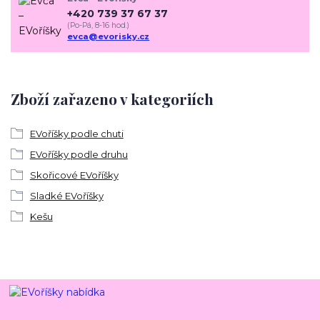
+420 739 37 67 37
(Po-Pá, 8-16 hod.)
evca@evorisky.cz
Zboží zařazeno v kategoriích
EVoříšky podle chuti
EVoříšky podle druhu
Skořicové EVoříšky
Sladké EVoříšky
Kešu