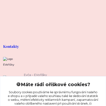
Kontakty
EVoříšky
Evča – EVoříšky
+420 739 37 67 37
🍪Máte rádi oříškové cookies?
(Po-Pá, 8-16 hod.)
Soubory cookies používáme ke správnému fungování našeho
evca@evorisky.cz
e-shopu a v případě vašeho souhlasu také ke sledování statistik
o webu, měření efektivity reklamních kampaní, zapamatování
vašeho oblíbeného nastavení při používání stránek, či