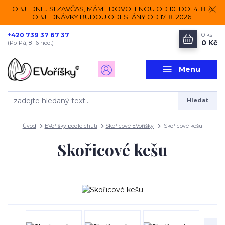
OBJEDNEJ SI ZAVČAS, MÁME DOVOLENOU OD 10. DO 14. 8. A
OBJEDNÁVKY BUDOU ODESLÁNY OD 17. 8. 2026.
+420 739 37 67 37
0
ks
0 Kč
(Po-Pá, 8-16 hod.)
Menu
Hledat
Úvod
EVoříšky podle chuti
Skořicové EVoříšky
Skořicové kešu
Skořicové kešu