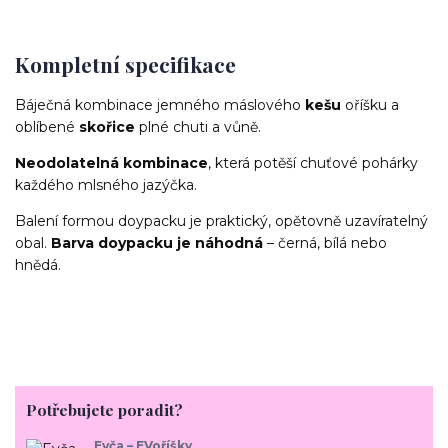
Kompletní specifikace
Báječná kombinace jemného máslového
kešu
oříšku a
oblíbené
skořice
plné chuti a vůně.
Neodolatelná kombinace
, která potěší chuťové pohárky
každého mlsného jazýčka.
Balení formou doypacku je praktický, opětovně uzavíratelný
obal.
Barva doypacku je náhodná
– černá, bílá nebo
hnědá.
Potřebujete poradit?
Evča – EVoříšky