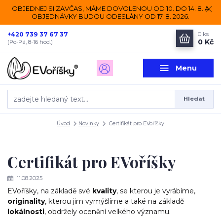
OBJEDNEJ SI ZAVČAS, MÁME DOVOLENOU OD 10. DO 14. 8. A
OBJEDNÁVKY BUDOU ODESLÁNY OD 17. 8. 2026.
+420 739 37 67 37
0
ks
0 Kč
(Po-Pá, 8-16 hod.)
Menu
Hledat
Úvod
Novinky
Certifikát pro EVoříšky
Certifikát pro EVoříšky
11.08.2025
EVoříšky, na základě své
kvality
, se kterou je vyrábíme,
originality
, kterou jim vymýšlíme a také na základě
lokálnosti
, obdržely ocenění velkého významu.