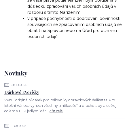
že vaše práva podle Nařízení byla porušena v
důsledku zpracování vašich osobních údajů v
rozporu s tímto Nařízením
v případě pochybností o dodržování povinností
souvisejících se zpracováním osobních údajů se
obrátit na Správce nebo na Úřad pro ochranu
osobních údajů
Novinky
28.10.2025
Dárkové EVoříšky
Věnuj originální dárek pro milovníky opravdových delikates. Pro
letošní Vánoce vynech všechny „měkouše“ a pracholapy a udělej
dojem s TOP jedlými dár...
číst celé
11.08.2025