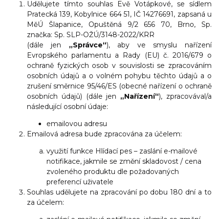
Udělujete tímto souhlas Evě Votápkové, se sídlem
Pratecká 139, Kobylnice 664 51, IČ 14276691, zapsaná u
MěÚ Šlapanice, Opuštěná 9/2 656 70, Brno, Sp.
značka: Sp. SLP-OŽÚ/3148-2022/KRR
(dále jen
„Správce“
), aby ve smyslu nařízení
Evropského parlamentu a Rady (EU) č. 2016/679 o
ochraně fyzických osob v souvislosti se zpracováním
osobních údajů a o volném pohybu těchto údajů a o
zrušení směrnice 95/46/ES (obecné nařízení o ochraně
osobních údajů) (dále jen
„Nařízení“
), zpracovával/a
následující osobní údaje:
emailovou adresu
Emailová adresa bude zpracována za účelem:
využití funkce Hlídací pes – zaslání e-mailové
notifikace, jakmile se změní skladovost / cena
zvoleného produktu dle požadovaných
preferencí uživatele
Souhlas udělujete na zpracování po dobu 180 dní a to
za účelem: