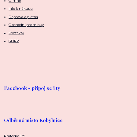
O mně
Info k nákupu
Doprava a platba
Obchodní podmínky
Kontakty
GDPR
Facebook - připoj se i ty
Odběrné místo Kobylnice
Pratecká 139