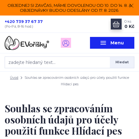
OBJEDNEJ SI ZAVČAS, MÁME DOVOLENOU OD 10. DO 14. 8. A
OBJEDNÁVKY BUDOU ODESLÁNY OD 17. 8. 2026.
+420 739 37 67 37
0
ks
0 Kč
(Po-Pá, 8-16 hod.)
Menu
Hledat
Úvod
Souhlas se zpracováním osobních údajů pro účely použití funkce
Hlídací pes
Souhlas se zpracováním
osobních údajů pro účely
použití funkce Hlídací pes