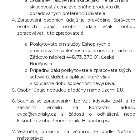
zaslání e-mailové notifikace, jakmile se změní
skladovost / cena zvoleného produktu dle
požadovaných preferencí uživatele.
Zpracování osobních údajů je prováděno Správcem
osobních údajů, osobní údaje však mohou
zpracovávat i tito zpracovatelé:
Poskytovatelem služby Eshop-rychle,
provozované společností Golemos s.r.o., sídlem
Zátkovo nábřeží 448/73, 370 01, České
Budějovice
Případně další poskytovatelé zpracovatelských
softwarů, služeb a aplikací, které však
v současné době společnost nevyužívá.
Osobní údaje nebudou předány mimo území EU.
Souhlas se zpracováním lze vzít kdykoliv zpět, a to
zasláním emailu na kontaktní adresu
evca@evorisky.cz s žádostí o odhlášení, nebo
kliknutím v obdrženém mailu Hlídacího psa.
Vezměte, prosíme, na vědomí, že podle Nařízení
máte právo: