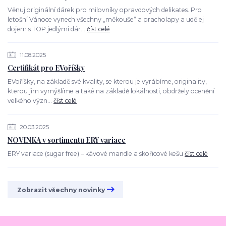
Věnuj originální dárek pro milovníky opravdových delikates. Pro
letošní Vánoce vynech všechny „měkouše“ a pracholapy a udělej
dojem s TOP jedlými dár...
číst celé
11.08.2025
Certifikát pro EVoříšky
EVoříšky, na základě své kvality, se kterou je vyrábíme, originality,
kterou jim vymýšlíme a také na základě lokálnosti, obdržely ocenění
velkého význ...
číst celé
20.03.2025
NOVINKA v sortimentu ERY variace
ERY variace (sugar free) – kávové mandle a skořicové kešu
číst celé
Zobrazit všechny novinky