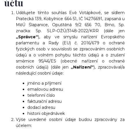
účtu
Udělujete tímto souhlas Evě Votápkové, se sídlem
Pratecká 139, Kobylnice 664 51, IČ 14276691, zapsaná u
MěÚ Šlapanice, Opuštěná 9/2 656 70, Brno, Sp.
značka: Sp. SLP-OŽÚ/3148-2022/KRR (dále jen
„Správce“
), aby ve smyslu nařízení Evropského
parlamentu a Rady (EU) č. 2016/679 o ochraně
fyzických osob v souvislosti se zpracováním osobních
údajů a o volném pohybu těchto údajů a o zrušení
směrnice 95/46/ES (obecné nařízení o ochraně
osobních údajů) (dále jen
„Nařízení“
), zpracovával/a
následující osobní údaje:
jméno a příjmení
emailovou adresu
telefonní číslo
fakturační adresu
dodací adresu
historii objednávek
Výše uvedené osobní údaje budou zpracovány za
účelem: