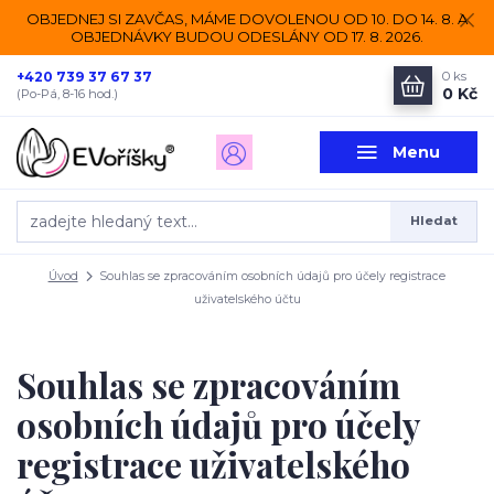
OBJEDNEJ SI ZAVČAS, MÁME DOVOLENOU OD 10. DO 14. 8. A
OBJEDNÁVKY BUDOU ODESLÁNY OD 17. 8. 2026.
+420 739 37 67 37
0
ks
0 Kč
(Po-Pá, 8-16 hod.)
Menu
Hledat
Úvod
Souhlas se zpracováním osobních údajů pro účely registrace
uživatelského účtu
Souhlas se zpracováním
osobních údajů pro účely
registrace uživatelského