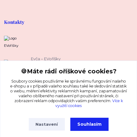
Kontakty
EVoříšky
Evča – EVoříšky
+420 739 37 67 37
🍪Máte rádi oříškové cookies?
(Po-Pá, 8-16 hod.)
Soubory cookies používáme ke správnému fungování našeho
evca@evorisky.cz
e-shopu a v případě vašeho souhlasu také ke sledování statistik
o webu, měření efektivity reklamních kampaní, zapamatování
vašeho oblíbeného nastavení při používání stránek, či
zobrazení reklam odpovídajících vašim preferencím.
Více k
využití cookies
Souhlasím
Nastavení
Copyright © EVoříšky® 2026 Všechna práva vyhrazena