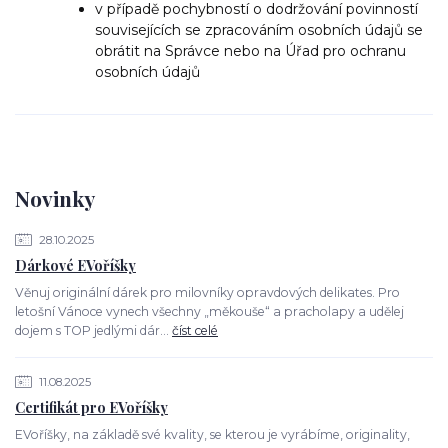
v případě pochybností o dodržování povinností
souvisejících se zpracováním osobních údajů se
obrátit na Správce nebo na Úřad pro ochranu
osobních údajů
Novinky
28.10.2025
Dárkové EVoříšky
Věnuj originální dárek pro milovníky opravdových delikates. Pro
letošní Vánoce vynech všechny „měkouše“ a pracholapy a udělej
dojem s TOP jedlými dár...
číst celé
11.08.2025
Certifikát pro EVoříšky
EVoříšky, na základě své kvality, se kterou je vyrábíme, originality,