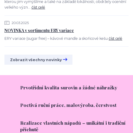
kterou jim vymýšlíme a také na základě lokálnosti, obdržely ocenění
velkého význ...
číst celé
20.03.2025
NOVINKA v sortimentu ERY variace
ERY variace (sugar free) – kávové mandle a skořicové kešu
číst celé
Zobrazit všechny novinky
Prvotřídní kvalita surovin a žádné náhražky
Poctivá ruční práce, malovýroba, čerstvost
Realizace vlastních nápadů – unikátní i tradiční
příchutě