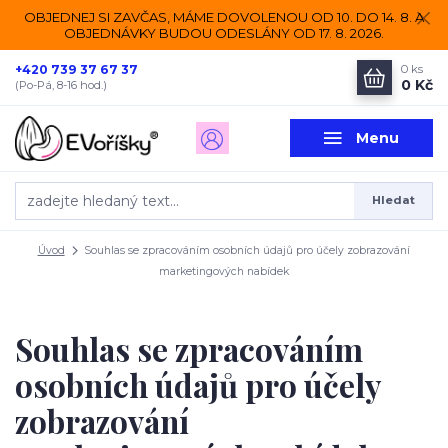
OBJEDNEJ SI ZAVČAS, MÁME DOVOLENOU OD 10. DO 14. 8. A
OBJEDNÁVKY BUDOU ODESLÁNY OD 17. 8. 2026.
+420 739 37 67 37
0
ks
0 Kč
(Po-Pá, 8-16 hod.)
Menu
Hledat
Úvod
Souhlas se zpracováním osobních údajů pro účely zobrazování
marketingových nabídek
Souhlas se zpracováním
osobních údajů pro účely
zobrazování