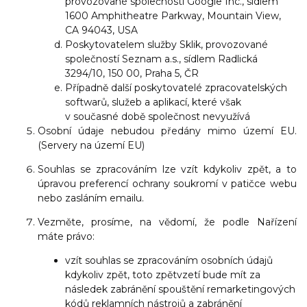
provozované společností Google Inc., sídlem
1600 Amphitheatre Parkway, Mountain View,
CA 94043, USA
Poskytovatelem služby Sklik, provozované
společností Seznam a.s., sídlem Radlická
3294/10, 150 00, Praha 5, ČR
Případně další poskytovatelé zpracovatelských
softwarů, služeb a aplikací, které však
v současné době společnost nevyužívá
Osobní údaje nebudou předány mimo území EU.
(Servery na území EU)
Souhlas se zpracováním lze vzít kdykoliv zpět, a to
úpravou preferencí ochrany soukromí v patičce webu
nebo zasláním emailu.
Vezměte, prosíme, na vědomí, že podle Nařízení
máte právo:
vzít souhlas se zpracováním osobních údajů
kdykoliv zpět, toto zpětvzetí bude mít za
následek zabránění spouštění remarketingových
kódů reklamních nástrojů a zabránění