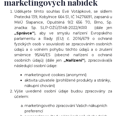
marketingových nabídek
Udělujete tímto souhlas Evě Votápkové, se sídlem
Pratecká 139, Kobylnice 664 51, IČ 14276691, zapsaná u
MěÚ Šlapanice, Opuštěná 9/2 656 70, Brno, Sp.
značka: Sp. SLP-OŽÚ/3148-2022/KRR (dále jen
„Správce“
), aby ve smyslu nařízení Evropského
parlamentu a Rady (EU) č. 2016/679 o ochraně
fyzických osob v souvislosti se zpracováním osobních
údajů a o volném pohybu těchto údajů a o zrušení
směrnice 95/46/ES (obecné nařízení o ochraně
osobních údajů) (dále jen
„Nařízení“
), zpracovával/a
následující osobní údaje:
marketingové cookies (anonymní)
aktivita uživatele (prohlížené produkty a stránky,
nákupní chování)
Výše uvedené osobní údaje budou zpracovány za
účelem:
marketingového zpracování Vašich nákupních
preferencí